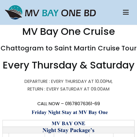
Skip
to
content
MV Bay One BD Cruise Ship
Chattogram To Saint Martin Cruise Ship | Saint Martin To
MV Bay One Cruise
Chattogram Cruise Ship | Potegaon Cruise | Potegaon Beach To
saint Martin Cruise ship
Chattogram to Saint Martin Cruise Tour
Every Thursday & Saturday
DEPARTURE : EVERY THURSDAY AT 10.00PM,
RETURN : EVERY SATURDAY AT 09.00AM
CALL NOW – 01678076361-69