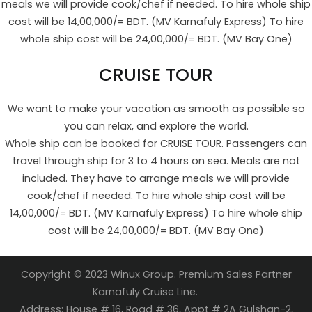
meals we will provide cook/chef if needed. To hire whole ship
cost will be 14,00,000/= BDT. (MV Karnafuly Express) To hire
whole ship cost will be 24,00,000/= BDT. (MV Bay One)
CRUISE TOUR
We want to make your vacation as smooth as possible so
you can relax, and explore the world.
Whole ship can be booked for CRUISE TOUR. Passengers can
travel through ship for 3 to 4 hours on sea. Meals are not
included. They have to arrange meals we will provide
cook/chef if needed. To hire whole ship cost will be
14,00,000/= BDT. (MV Karnafuly Express) To hire whole ship
cost will be 24,00,000/= BDT. (MV Bay One)
Copyright © 2023 Winux Group. Premium Sales Partner
Karnafuly Cruise Line.
Address: House # 16, Road # 36, Appt # 2A Gulshan-2,