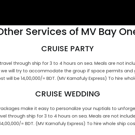
Other Services of MV Bay On
CRUISE PARTY
avel through ship for 3 to 4 hours on sea. Meals are not incl
, we will try to accommodate the group if space permits and 
t will be 14,00,000/= BDT. (MV Karnafuly Express) To hire whol
CRUISE WEDDING
 Packages make it easy to personalize your nuptials to unforge
 through ship for 3 to 4 hours on sea. Meals are not include
 14,00,000/= BDT. (MV Karnafuly Express) To hire whole ship co