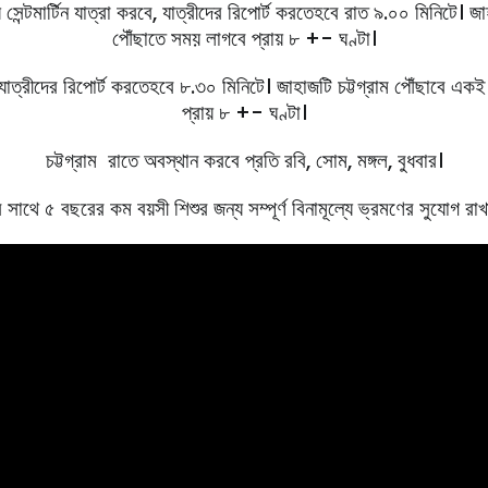
সেন্টমার্টিন যাত্রা করবে, যাত্রীদের রিপোর্ট করতেহবে রাত ৯.০০ মিনিটে। জাহা
পৌঁছাতে সময় লাগবে প্রায় ৮ +- ঘণ্টা।
যাত্রীদের রিপোর্ট করতেহবে ৮.৩০ মিনিটে। জাহাজটি চট্টগ্রাম পৌঁছাবে একই দি
প্রায় ৮ +- ঘণ্টা।
চট্টগ্রাম রাতে অবস্থান করবে প্রতি রবি, সােম, মঙ্গল, বুধবার।
 সাথে ৫ বছরের কম বয়সী শিশুর জন্য সম্পূর্ণ বিনামূল্যে ভ্রমণের সুযোগ রা