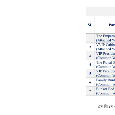
এম ভি বে ও