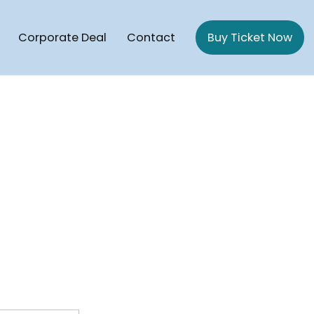
Corporate Deal
Contact
Buy Ticket Now
gaon Cruise | Potegaon Beach To saint Martin Cruise ship