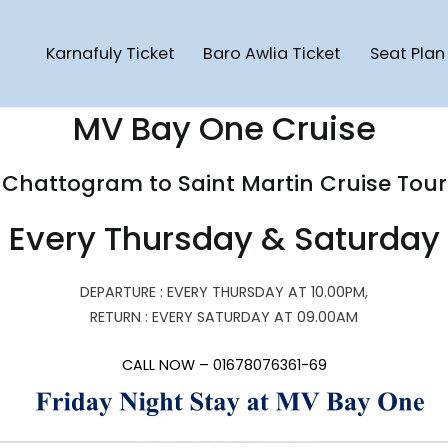
Karnafuly Ticket
Baro Awlia Ticket
Seat Plan
Cruise Ship
artin Cruise Ship | Saint Martin To Chattogram Cruise Ship | Pote
MV Bay One Cruise
Chattogram to Saint Martin Cruise Tour
Every Thursday & Saturday
DEPARTURE : EVERY THURSDAY AT 10.00PM,
RETURN : EVERY SATURDAY AT 09.00AM
CALL NOW – 01678076361-69