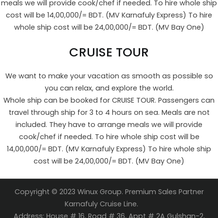
meals we will provide cook/chef if needed. To hire whole ship
cost will be 14,00,000/= BDT. (MV Karnafuly Express) To hire
whole ship cost will be 24,00,000/= BDT. (MV Bay One)
CRUISE TOUR
We want to make your vacation as smooth as possible so
you can relax, and explore the world.
Whole ship can be booked for CRUISE TOUR. Passengers can
travel through ship for 3 to 4 hours on sea. Meals are not
included. They have to arrange meals we will provide
cook/chef if needed. To hire whole ship cost will be
14,00,000/= BDT. (MV Karnafuly Express) To hire whole ship
cost will be 24,00,000/= BDT. (MV Bay One)
Copyright © 2023 Winux Group. Premium Sales Partner
Karnafuly Cruise Line.
Address: House # 16, Road # 36, Appt # 2A Gulshan-2,