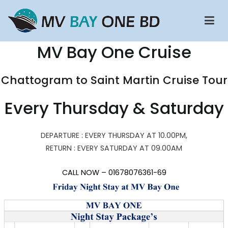
Skip
to
content
MV Bay One BD Cruise Ship
Chattogram To Saint Martin Cruise Ship | Saint Martin To
MV Bay One Cruise
Chattogram Cruise Ship | Potegaon Cruise | Potegaon Beach To
saint Martin Cruise ship
Chattogram to Saint Martin Cruise Tour
Every Thursday & Saturday
DEPARTURE : EVERY THURSDAY AT 10.00PM,
RETURN : EVERY SATURDAY AT 09.00AM
CALL NOW – 01678076361-69