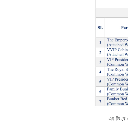
এম ভি বে ও