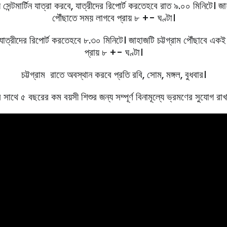
সেন্টমার্টিন যাত্রা করবে, যাত্রীদের রিপোর্ট করতেহবে রাত ৯.০০ মিনিটে। জাহা
পৌঁছাতে সময় লাগবে প্রায় ৮ +- ঘণ্টা।
যাত্রীদের রিপোর্ট করতেহবে ৮.৩০ মিনিটে। জাহাজটি চট্টগ্রাম পৌঁছাবে একই দি
প্রায় ৮ +- ঘণ্টা।
চট্টগ্রাম রাতে অবস্থান করবে প্রতি রবি, সােম, মঙ্গল, বুধবার।
 সাথে ৫ বছরের কম বয়সী শিশুর জন্য সম্পূর্ণ বিনামূল্যে ভ্রমণের সুযোগ রা