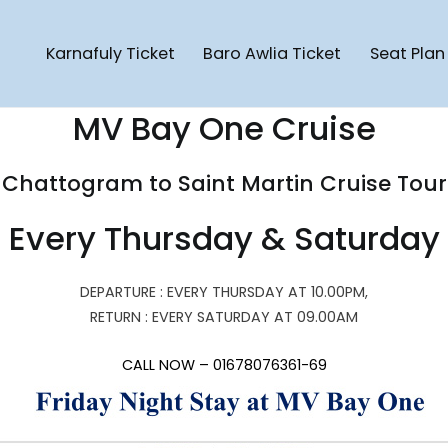
Karnafuly Ticket
Baro Awlia Ticket
Seat Plan
Cruise Ship
artin Cruise Ship | Saint Martin To Chattogram Cruise Ship | Pote
MV Bay One Cruise
Chattogram to Saint Martin Cruise Tour
Every Thursday & Saturday
DEPARTURE : EVERY THURSDAY AT 10.00PM,
RETURN : EVERY SATURDAY AT 09.00AM
CALL NOW – 01678076361-69