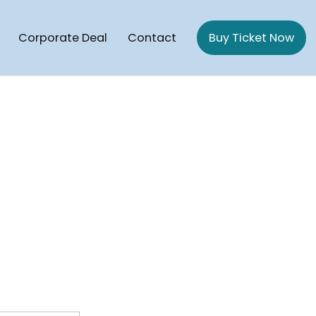
Corporate Deal
Contact
Buy Ticket Now
gaon Cruise | Potegaon Beach To saint Martin Cruise ship