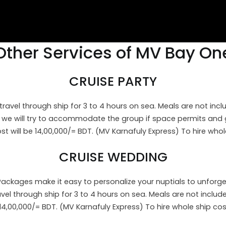
Other Services of MV Bay On
CRUISE PARTY
avel through ship for 3 to 4 hours on sea. Meals are not incl
, we will try to accommodate the group if space permits and 
t will be 14,00,000/= BDT. (MV Karnafuly Express) To hire whol
CRUISE WEDDING
 Packages make it easy to personalize your nuptials to unforge
 through ship for 3 to 4 hours on sea. Meals are not include
 14,00,000/= BDT. (MV Karnafuly Express) To hire whole ship co