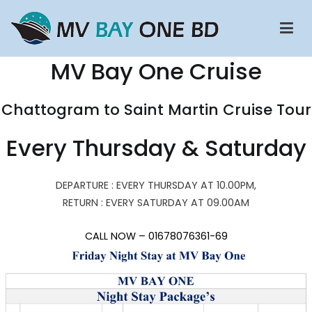
Skip
to
content
MV Bay One BD Cruise Ship
Chattogram To Saint Martin Cruise Ship | Saint Martin To
MV Bay One Cruise
Chattogram Cruise Ship | Potegaon Cruise | Potegaon Beach To
saint Martin Cruise ship
Chattogram to Saint Martin Cruise Tour
Every Thursday & Saturday
DEPARTURE : EVERY THURSDAY AT 10.00PM,
RETURN : EVERY SATURDAY AT 09.00AM
CALL NOW – 01678076361-69