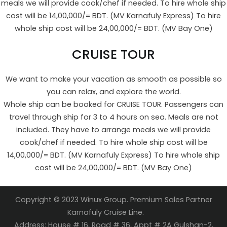
meals we will provide cook/chef if needed. To hire whole ship
cost will be 14,00,000/= BDT. (MV Karnafuly Express) To hire
whole ship cost will be 24,00,000/= BDT. (MV Bay One)
CRUISE TOUR
We want to make your vacation as smooth as possible so
you can relax, and explore the world.
Whole ship can be booked for CRUISE TOUR. Passengers can
travel through ship for 3 to 4 hours on sea. Meals are not
included. They have to arrange meals we will provide
cook/chef if needed. To hire whole ship cost will be
14,00,000/= BDT. (MV Karnafuly Express) To hire whole ship
cost will be 24,00,000/= BDT. (MV Bay One)
Copyright © 2023 Winux Group. Premium Sales Partner
Karnafuly Cruise Line.
Address: House # 16, Road # 36, Appt # 2A Gulshan-2,