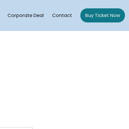
Corporate Deal
Contact
Buy Ticket Now
gaon Cruise | Potegaon Beach To saint Martin Cruise ship