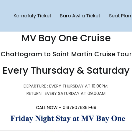
Karnafuly Ticket
Baro Awlia Ticket
Seat Plan
Cruise Ship
artin Cruise Ship | Saint Martin To Chattogram Cruise Ship | Pote
MV Bay One Cruise
Chattogram to Saint Martin Cruise Tour
Every Thursday & Saturday
DEPARTURE : EVERY THURSDAY AT 10.00PM,
RETURN : EVERY SATURDAY AT 09.00AM
CALL NOW – 01678076361-69