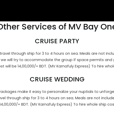
Other Services of MV Bay On
CRUISE PARTY
avel through ship for 3 to 4 hours on sea. Meals are not incl
, we will try to accommodate the group if space permits and 
t will be 14,00,000/= BDT. (MV Karnafuly Express) To hire whol
CRUISE WEDDING
 Packages make it easy to personalize your nuptials to unforge
 through ship for 3 to 4 hours on sea. Meals are not include
 14,00,000/= BDT. (MV Karnafuly Express) To hire whole ship co