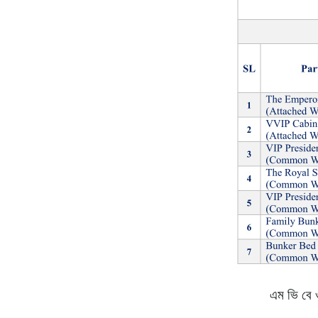
এম ভি বে ও