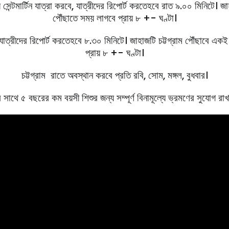
সেন্টমার্টিন যাত্রা করবে, যাত্রীদের রিপোর্ট করতেহবে রাত ৯.০০ মিনিটে। জাহা
পৌঁছাতে সময় লাগবে প্রায় ৮ +- ঘণ্টা।
যাত্রীদের রিপোর্ট করতেহবে ৮.৩০ মিনিটে। জাহাজটি চট্টগ্রাম পৌঁছাবে একই দি
প্রায় ৮ +- ঘণ্টা।
চট্টগ্রাম রাতে অবস্থান করবে প্রতি রবি, সােম, মঙ্গল, বুধবার।
 সাথে ৫ বছরের কম বয়সী শিশুর জন্য সম্পূর্ণ বিনামূল্যে ভ্রমণের সুযোগ রা