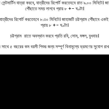
সেন্টমার্টিন যাত্রা করবে, যাত্রীদের রিপোর্ট করতেহবে রাত ৯.০০ মিনিটে। জাহা
পৌঁছাতে সময় লাগবে প্রায় ৮ +- ঘণ্টা।
যাত্রীদের রিপোর্ট করতেহবে ৮.৩০ মিনিটে। জাহাজটি চট্টগ্রাম পৌঁছাবে একই দি
প্রায় ৮ +- ঘণ্টা।
চট্টগ্রাম রাতে অবস্থান করবে প্রতি রবি, সােম, মঙ্গল, বুধবার।
 সাথে ৫ বছরের কম বয়সী শিশুর জন্য সম্পূর্ণ বিনামূল্যে ভ্রমণের সুযোগ রা