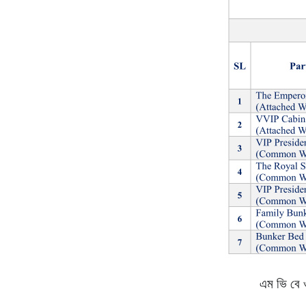
এম ভি বে ও