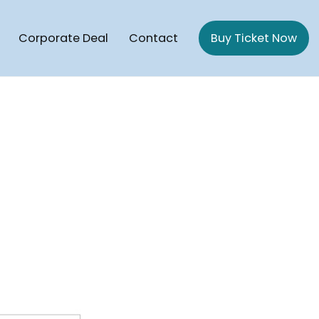
Corporate Deal
Contact
Buy Ticket Now
gaon Cruise | Potegaon Beach To saint Martin Cruise ship