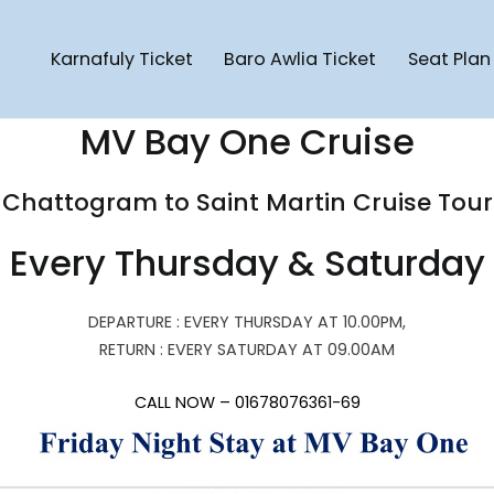
Karnafuly Ticket
Baro Awlia Ticket
Seat Plan
Cruise Ship
artin Cruise Ship | Saint Martin To Chattogram Cruise Ship | Pote
MV Bay One Cruise
Chattogram to Saint Martin Cruise Tour
Every Thursday & Saturday
DEPARTURE : EVERY THURSDAY AT 10.00PM,
RETURN : EVERY SATURDAY AT 09.00AM
CALL NOW – 01678076361-69