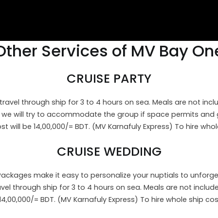
Other Services of MV Bay On
CRUISE PARTY
avel through ship for 3 to 4 hours on sea. Meals are not incl
, we will try to accommodate the group if space permits and 
t will be 14,00,000/= BDT. (MV Karnafuly Express) To hire whol
CRUISE WEDDING
 Packages make it easy to personalize your nuptials to unforge
 through ship for 3 to 4 hours on sea. Meals are not include
 14,00,000/= BDT. (MV Karnafuly Express) To hire whole ship co