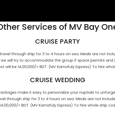
Other Services of MV Bay On
CRUISE PARTY
avel through ship for 3 to 4 hours on sea. Meals are not incl
, we will try to accommodate the group if space permits and 
t will be 14,00,000/= BDT. (MV Karnafuly Express) To hire whol
CRUISE WEDDING
 Packages make it easy to personalize your nuptials to unforge
 through ship for 3 to 4 hours on sea. Meals are not include
 14,00,000/= BDT. (MV Karnafuly Express) To hire whole ship co