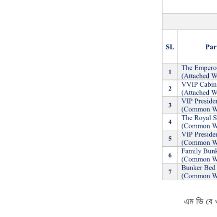
এম ভি বে ও