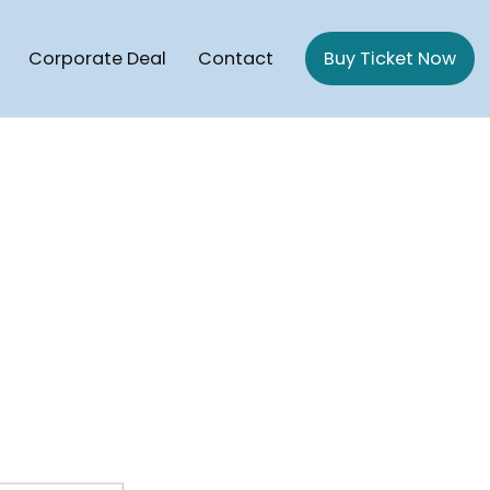
Corporate Deal
Contact
Buy Ticket Now
gaon Cruise | Potegaon Beach To saint Martin Cruise ship