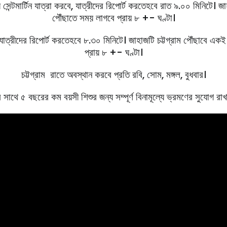
সেন্টমার্টিন যাত্রা করবে, যাত্রীদের রিপোর্ট করতেহবে রাত ৯.০০ মিনিটে। জাহা
পৌঁছাতে সময় লাগবে প্রায় ৮ +- ঘণ্টা।
যাত্রীদের রিপোর্ট করতেহবে ৮.৩০ মিনিটে। জাহাজটি চট্টগ্রাম পৌঁছাবে একই দি
প্রায় ৮ +- ঘণ্টা।
চট্টগ্রাম রাতে অবস্থান করবে প্রতি রবি, সােম, মঙ্গল, বুধবার।
 সাথে ৫ বছরের কম বয়সী শিশুর জন্য সম্পূর্ণ বিনামূল্যে ভ্রমণের সুযোগ রা