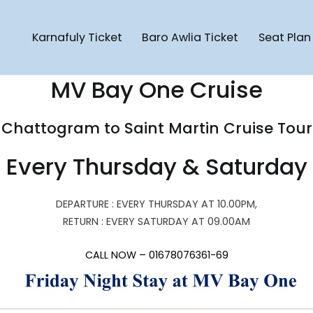
Karnafuly Ticket
Baro Awlia Ticket
Seat Plan
Cruise Ship
artin Cruise Ship | Saint Martin To Chattogram Cruise Ship | Pote
MV Bay One Cruise
Chattogram to Saint Martin Cruise Tour
Every Thursday & Saturday
DEPARTURE : EVERY THURSDAY AT 10.00PM,
RETURN : EVERY SATURDAY AT 09.00AM
CALL NOW – 01678076361-69